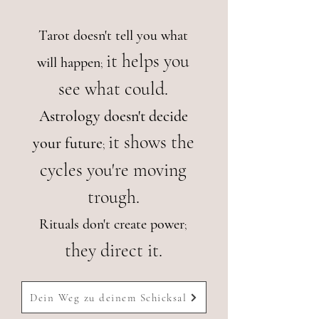
Tarot
doesn't tell you what
it helps you
will happen
;
see what could.
Astrology doesn't decide
it shows the
your future
;
cycles you're moving
trough.
Rituals don't create power
;
they direct it.
Dein Weg zu deinem Schicksal