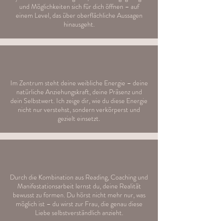
und Möglichkeiten sich für dich öffnen – auf
einem Level, das über oberflächliche Aussagen
hinausgeht.
Im Zentrum steht deine weibliche Energie – deine
natürliche Anziehungskraft, deine Präsenz und
dein Selbstwert. Ich zeige dir, wie du diese Energie
nicht nur verstehst, sondern verkörperst und
gezielt einsetzt.
Durch die Kombination aus Reading, Coaching und
Manifestationsarbeit lernst du, deine Realität
bewusst zu formen. Du hörst nicht mehr nur, was
möglich ist – du wirst zur Frau, die genau diese
Liebe selbstverständlich anzieht.