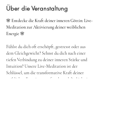
Über die Veranstaltung
🌸 
Entdecke die Kraft deiner inneren Göttin: Live-
Meditation zur Aktivierung deiner weiblichen 
Energie
 🌸
Fühlst du dich oft erschöpft, gestresst oder aus 
dem Gleichgewicht? Sehnst du dich nach einer 
tiefen Verbindung zu deiner inneren Stärke und 
Intuition? Unsere Live-Meditation ist der 
Schlüssel, um die transformative Kraft deiner 
weiblichen Energie zu entfesseln und die Liebe in 
dein Leben zu ziehen.
✨ 
Warum teilnehmen?
- 
Finde dein Gleichgewicht:
 Lass Stress und 
Anspannung los und finde zurück zu deiner 
inneren Ruhe.
- 
Stärke deine Intuition:
 Erwecke die Weisheit 
und Kreativität, die tief in dir schlummern.