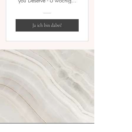
you Deserve - 6 wöchiges
Programm
Ja ich bin dabei!