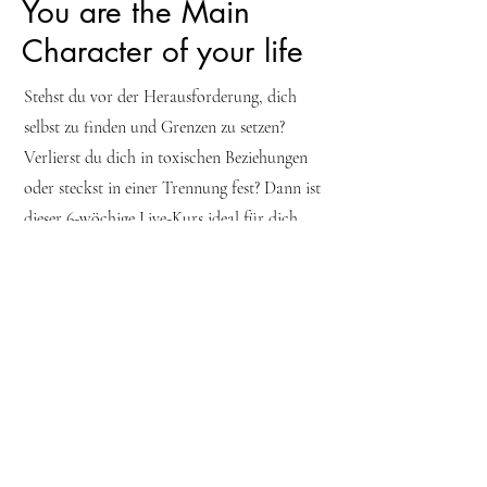
You are the Main
Character of your life
Stehst du vor der Herausforderung, dich
selbst zu finden und Grenzen zu setzen?
Verlierst du dich in toxischen Beziehungen
oder steckst in einer Trennung fest? Dann ist
dieser 6-wöchige Live-Kurs ideal für dich.
Lerne, gesunde Liebe anzuziehen, dich selbst
zu verbinden und in deine weibliche Energie
zu kommen. Der Kurs umfasst 6 Livecalls
mit 8 Modulen, um dich deinem Higher Self
näherzubringen und wahre Liebe in dein
Leben zu ziehen.
Das erwartet Dich