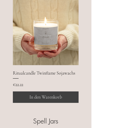
Ritualcandle Twinflame Sojawachs
Preis
€22.22
In den Warenkorb
Spell Jars