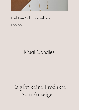
Evil Eye Schutzarmband
Lumen Stellae - Sternen
Halskette
Preis
€55.55
Preis
€44.44
Ritual Candles
Es gibt keine Produkte
zum Anzeigen.