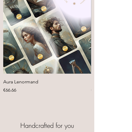
Aura Lenormand
Sacred Vibes Chakr
Preis
Preis
€66.66
€44.44
Handcrafted for you