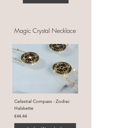
Magic Crystal Necklace
Celestial Compass - Zodiac
Lumen Stellae - Sterne
Halskette
Halskette
Preis
Preis
€44.44
€44.44