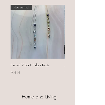
New Arrival
Sacred Vibes Chakra Kette
Aura Shield - Turmalin-Hal
Preis
Preis
€44.44
€44.44
Home and Living