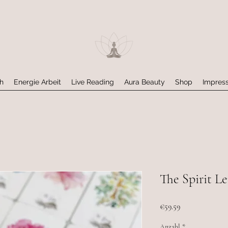
h
Energie Arbeit
Live Reading
Aura Beauty
Shop
Impres
The Spirit 
Preis
€59.59
Anzahl
*