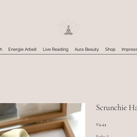
h
Energie Arbeit
Live Reading
Aura Beauty
Shop
Impres
Scrunchie H
Preis
€4.44
Farbe
*