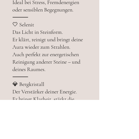
Ideal bei Stress, Fremdenergien
oder sensiblen Begegnungen.
⸻
🤍 Selenit
Das Licht in Steinform.
Er klärt, reinigt und bringt deine
Aura wieder zum Strahlen.
Auch perfekt zur energetischen
Reinigung anderer Steine – und
deines Raumes.
⸻
💎 Bergkristall
Der Verstärker deiner Energie.
Er bringt Klarheit, stärkt die
Intuition und vernetzt dich mit
deinem höheren Selbst.
Ein Lichtbringer und Energiegeber
für jeden Moment.
⸻