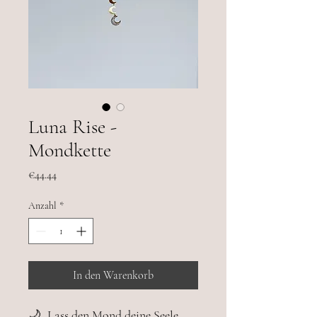
Luna Rise -
Mondkette
Preis
€44.44
Anzahl
*
In den Warenkorb
🌙 „Lass den Mond deine Seele