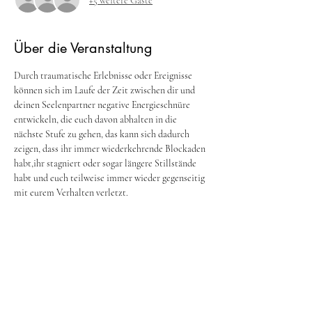
+5 weitere Gäste
Über die Veranstaltung
Durch traumatische Erlebnisse oder Ereignisse 
können sich im Laufe der Zeit zwischen dir und 
deinen Seelenpartner negative Energieschnüre 
entwickeln, die euch davon abhalten in die 
nächste Stufe zu gehen, das kann sich dadurch 
zeigen, dass ihr immer wiederkehrende Blockaden 
habt,ihr stagniert oder sogar längere Stillstände 
habt und euch teilweise immer wieder gegenseitig 
mit eurem Verhalten verletzt.
In diesem Gruppenritual führe ich dich auf eine 
Reise in eine intensive Meditation, wo du deinem 
Seelenpartner gegenüber stehst und wo wir 
gemeinsam die Energieschnüre trennen, die sich 
negativ auf euch auswirken. Sowie können durch 
dieses Cordcutting auch Blockaden gelöst werden, 
die euch zuletzt im Weg stehen. Es dient auch 