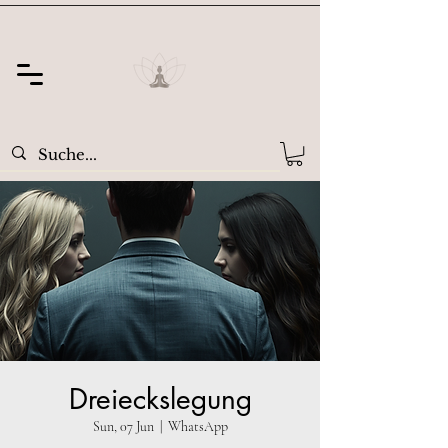
Dreieckslegung
Sun, 07 Jun
  |  
WhatsApp