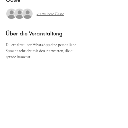
+12 weitere Gäste
Über die Veranstaltung
Du erhältst über WhatsApp eine persönliche 
Sprachnachricht mit den Antworten, die du 
gerade brauchst:
 Was fühlt diese Person wirklich?
 Was kommt als Nächstes auf dich zu?
 Welche Lernaufgaben darfst du jetzt erkennen?
 Welche Energien und Veränderungen erwarten 
dich in der Liebe?
Diese Botschaft hilft dir dabei, mehr Klarheit, 