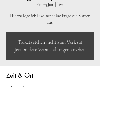
Fri, 23 Jan
  |  
live
Hierzu lege ich Live auf deine Frage die Karten
aus.
Tickets stehen nicht zum Verkauf
Jetzt andere Veranstaltungen ansehen
Zeit & Ort
23 Jan 2026, 20:30 – 20:45
live
Gäste
+9 weitere Gäste