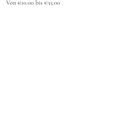
Von €10.00 bis €35.00
1 Frage
€10.00
+€0.25 Ticket-Servicegebühr
Worte deines Herzensmenschen
€15.00
+€0.38 Ticket-Servicegebühr
Liebesblick
€35.00
+€0.88 Ticket-Servicegebühr
Diese Veranstaltung ist ausverkauft