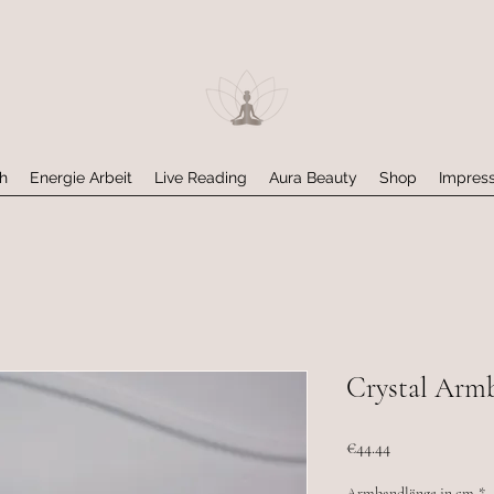
h
Energie Arbeit
Live Reading
Aura Beauty
Shop
Impres
Crystal Arm
Preis
€44.44
Armbandlänge in cm
*