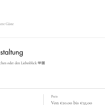
tere Gäste
staltung
chen oder den Liebesblick 🫶🏼
Preis
Von €10.00 bis €35.00