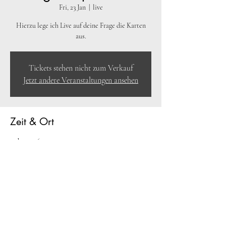
Fri, 23 Jan
  |  
live
Hierzu lege ich Live auf deine Frage die Karten
aus.
Tickets stehen nicht zum Verkauf
Jetzt andere Veranstaltungen ansehen
Zeit & Ort
23 Jan 2026, 22:40 – 22:55
live
Gäste
+9 weitere Gäste