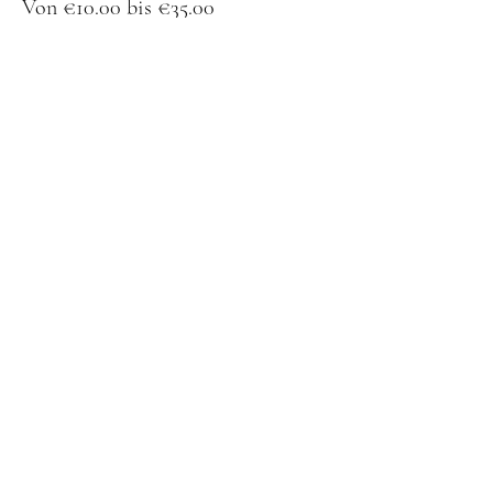
Von €10.00 bis €35.00
Worte deines Herzensmenschen
€15.00
+€0.38 Ticket-Servicegebühr
Liebesblick
€35.00
+€0.88 Ticket-Servicegebühr
1 Frage
€10.00
+€0.25 Ticket-Servicegebühr
Diese Veranstaltung ist ausverkauft